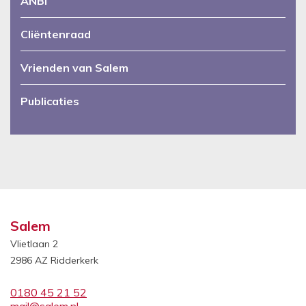
ANBI
Cliëntenraad
Vrienden van Salem
Publicaties
Salem
Vlietlaan 2
2986 AZ Ridderkerk
0180 45 21 52
mail@salem.nl